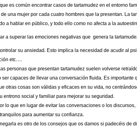
o que es común encontrar casos de tartamudez en el entorno fami
de una mujer por cada cuatro hombres que la presentan. La ta
o a hablar en público, y todo ello como no afecta a la autoesti
r a superar las emociones negativas que genera la tartamude
trolar su ansiedad. Esto implica la necesidad de acudir al psic
ación etc….
Las personas que presentan tartamudez suelen volverse retraíd
o ser capaces de llevar una conversación fluida. Es importante
e otras cosas son válidas y eficaces en su vida, no centrándos
 entrono social y familiar para mejorar su seguridad.
r lo que en lugar de evitar las conversaciones o los discursos,
tranquilos para aumentar su confianza.
 negarla es otro de los consejos que os damos si padecéis de dif